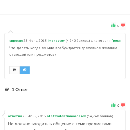
0
спросил
25 Июнь, 2013
imahastov
(
4,240
баллов)
в категории
Грехи
Что делать, когда во мне возбуждается греховное желание
от людей или предметов?
1 Ответ
0
ответил
25 Июнь, 2013
otetzvalentinmordasov
(
54,740
баллов)
Не должно входить в общение с теми предметами,