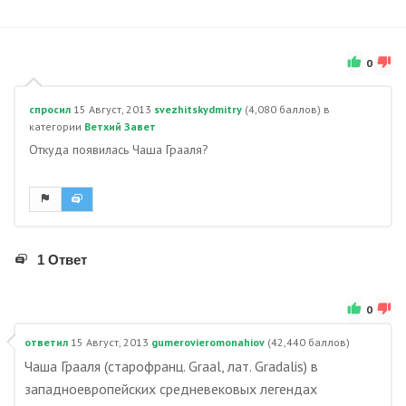
0
спросил
15 Август, 2013
svezhitskydmitry
(
4,080
баллов)
в
категории
Ветхий Завет
Откуда появилась Чаша Грааля?
1 Ответ
0
ответил
15 Август, 2013
gumerovieromonahiov
(
42,440
баллов)
Чаша Грааля (старофранц. Graal, лат. Gradalis) в
западноевропейских средневековых легендах