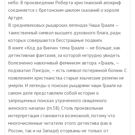
небо. В произведении Роберта христианский апокриф
соединяется с бретонским циклом сказаний о короле
Артуре.
В средневековых рыцарских легендах Чаша Грааля —
таинственный символ высшего духовного блага, ради
которых совершаются бесстрашные подвиги.
В книге «Код да Винчи» тема Грааля — не больше, как
детективная фантазия, за которой нетрудно увидеть
болезненно навязчивый феминизм автора. «Грааль, —
подхватил Лэнгдон, — есть символ потерянной богини. С
появлением христианства старые языческие религии не
умерли. И легенды о поисках рыцарями чаши Грааля на
самом деле представляли собой истории о
запрещенных поисках утраченного священного
женского начала» (гл.58). Столь произвольная
интерпретация становится возможной, потому что
многочисленные читатели этого детектива (как в
России, так и на Западе) оторваны не только от