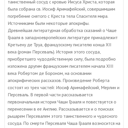
таинственный сосуд с кровью Иисуса Христа, которая
была собрана св. Иосиф Аримафейский, совершимшим
погребение снятого с Креста тела Спасителя мира.
Источниками были некоторые апокрифы.
Древнейшая литературная обработка сказаний о Чаше
Грааля в западноевропейских литературе принадлежит
Кретьену де Труа, французскому писателю конца XII
века (роман Персеваль). История этого сосуда,
приобретшего чудодейственную силу, была подробно
изложена другим французcким писателем начала XIII
века Робертом де Бороном, на основании
апокрифических рассказов. Произведение Роберта
состоят из трех частей: Иосиф Аримафейский, Мерлин и
Персеваль. В первой части рассказывается
первоначальная история Чаши Грааля и повествуется о
перенесении в ее Англию. Рассказывается и о поисках
рыцарем Персевалем этого таинственного и чудесного
сосуда. По смерти Персеваля Чаша Грааля возносится на