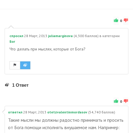
0
спросил
28 Март, 2013
juliamarginova
(
4,300
баллов)
в категории
Бог
Что делать при мыслях, которые от Бога?
1 Ответ
0
ответил
28 Март, 2013
otetzvalentinmordasov
(
54,740
баллов)
Такие мысли мы должны радостно принимать и просить
от Бога помощи исполнять внушаемое нам. Например: