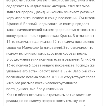
вопрос не рассматривают. Некоторые сведения о них
содержатся в надписаниях. Автором этих псалмов
является пророк Давид. «В конец» означает указание
хору исполнять псалом в конце песнопений. Святитель
Афанасий Великий надписанию «в конец» придает
также символический смысл: пророчество относится к
концу времен, т. е. к пришествии Христа. В отличии от
13-го псалма, в надписании 52-го псалма поставлено
слово «о Маелефе» (о ликовании). Это означало, что
псалом исполнялся как радостная хоровая песнь.
В содержании этих псалмов есть и различия. Стих 6-й
13-го псалма («Совет нищего посрамисте: Господь же
упование его есть») отсутствует в 52-м. Зато 6-й стих
последнего псалма полнее: в 13-м отсутствуют слова
«яко Бог разсыпа кости человекоугодников:
постыдишася, яко Бог уничижи их».
Хотя в обоих псалмах и отразились ветхозаветные
реалии, но по своему пророческому смыслу, они