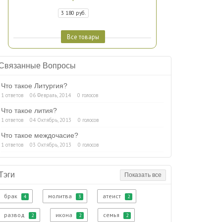
3 180 руб.
Все товары
Связанные Вопросы
Что такое Литургия?
1 ответов
06 Февраль, 2014
0 голосов
Что такое лития?
1 ответов
04 Октябрь, 2013
0 голосов
Что такое междочасие?
1 ответов
03 Октябрь, 2013
0 голосов
Тэги
Показать все
брак
молитва
атеист
4
3
2
развод
икона
семья
2
2
2