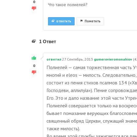
0
Что такое полиелей?
ответить
Пометить
1 Ответ
ответил
27 Сентябрь, 2013
gumerovieromonahiov
(
4
0
Полиелей — самая торжественная часть Утр
многий и eleos — милость. Следовательно
состоит из пения стихов псалмов 134 («Хв
Господеви, аллилуiа»). Пение сопровожда
Его. Это и дало название этой части Утрен
Полиелей совершается только на воскресн
бывает помазание верующих благословенн
священный обряд Церкви, служащий знаме
также милость).
Во время этой службы зажигаются все ла