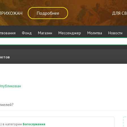
ПРИХОЖАН
Подробнее
ДЛЯ С
твования
Фонд
Магазин
Мессенджер
Молитва
Новости
ветов
публикован
Богослужения
олиелей?
)
в категории
Богослужения