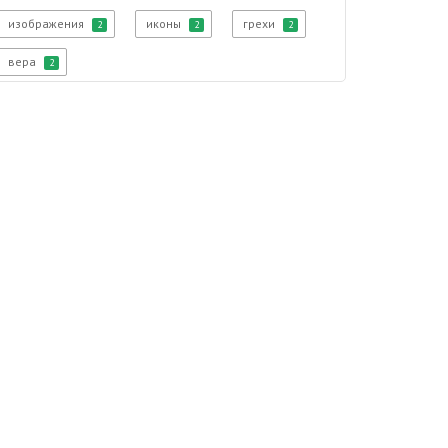
изображения
иконы
грехи
2
2
2
вера
2