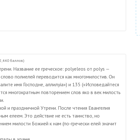
2,440
баллов)
ени. Название ее греческое: polyeleos от polys —
, слово полиелей переводится как многомилостив. Он
алите имя Господне, аллилуiа») и 135 («Исповедайтеся
ется многократным повторением слов яко в век милость
и.
ой и праздничной Утрени. После чтения Евангелия
ым елеем. Это действие не есть таинство, но
нием милости Божией к нам (по-гречески елей значит
мпады в храме.