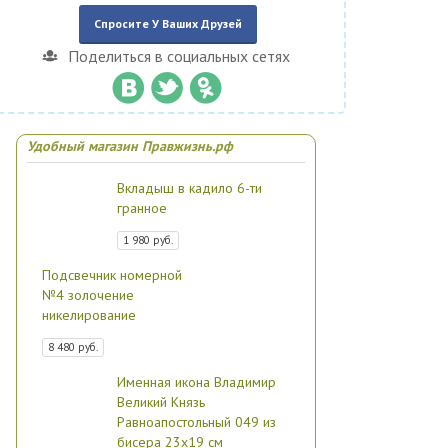
Спросите У Ваших Друзей
Поделиться в социальных сетях
Удобный магазин Правжизнь.рф
Вкладыш в кадило 6-ти
гранное
1 980 руб.
Подсвечник номерной
№4 золочение
никелирование
8 480 руб.
Именная икона Владимир
Великий Князь
Равноапостольный 049 из
бисера 23х19 см