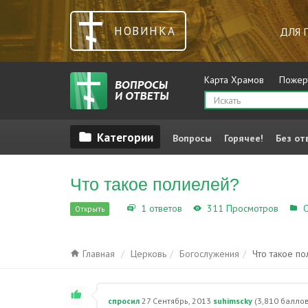
НОВИНКА
ДЛЯ 
Карта Храмов
Пожер
Вопросы
Горячее!
Без от
Что такое полиелей?
1 ответов
311 Просмотров
О
Открыть
Главная
Церковь
Богослужения
Что такое п
спросил
27 Сентябрь, 2013
suhimscky
(
3,810
баллов