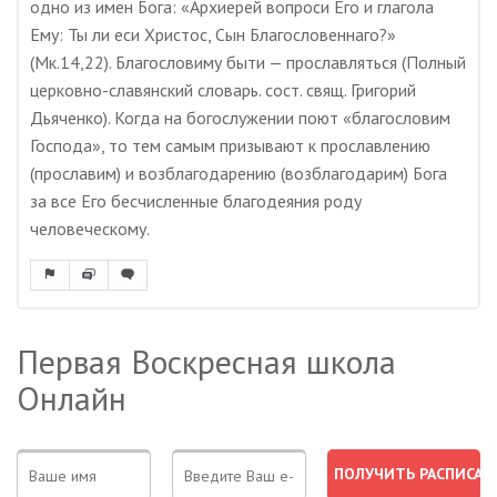
одно из имен Бога: «Архиерей вопроси Его и глагола
Ему: Ты ли еси Христос, Сын Благословеннаго?»
(Мк.14,22). Благословиму быти — прославляться (Полный
церковно-славянский словарь. сост. свящ. Григорий
Дьяченко). Когда на богослужении поют «благословим
Господа», то тем самым призывают к прославлению
(прославим) и возблагодарению (возблагодарим) Бога
за все Его бесчисленные благодеяния роду
человеческому.
Первая Воскресная школа
Онлайн