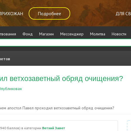
ПРИХОЖАН
Подробнее
ДЛЯ С
твования
Фонд
Магазин
Мессенджер
Молитва
Новости
ветов
ил ветхозаветный обряд очищения?
публикован
Ветхий Завет
чем апостол Павел проходил ветхозаветный обряд очищения?
,940
баллов)
в категории
Ветхий Завет