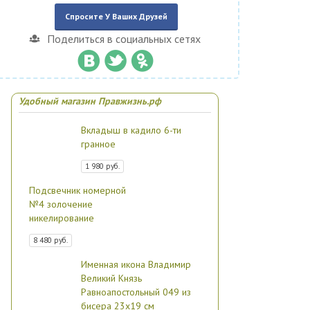
Спросите У Ваших Друзей
Поделиться в социальных сетях
Удобный магазин Правжизнь.рф
Вкладыш в кадило 6-ти
гранное
1 980 руб.
Подсвечник номерной
№4 золочение
никелирование
8 480 руб.
Именная икона Владимир
Великий Князь
Равноапостольный 049 из
бисера 23х19 см