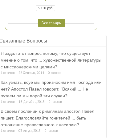
3 180 руб.
Все товары
Связанные Вопросы
Я задал этот вопрос потому, что существует
мнение о том, что ... художественной литературы
с миссионерскими целями?
1 ответов
28 Февраль, 2014
0 голосов
Как узнать, всуе мы произносим имя Господа или
нет? Апостол Павел говорит: "Всякий ... Не
путаем ли мы порой эти случаи?
1 ответов
16 Декабрь, 2013
0 голосов
В своем послании к римлянам апостол Павел
пишет: Благословляйте гонителей ... быть
отношение православного к насилию?
1 ответов
03 Август, 2013
0 голосов