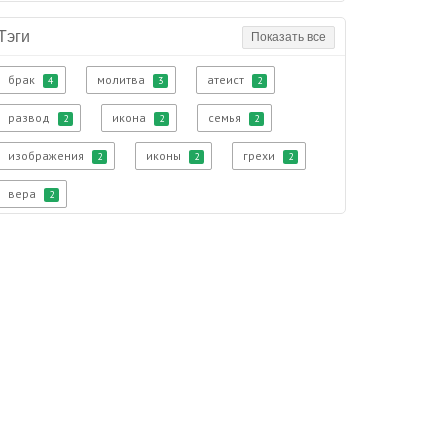
Тэги
Показать все
брак
молитва
атеист
4
3
2
развод
икона
семья
2
2
2
изображения
иконы
грехи
2
2
2
вера
2