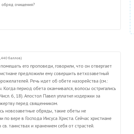
й обряд очищения?
,440
баллов)
 помешать его проповеди, говорили, что он отвергает
ристиане предложили ему совершить ветхозаветный
рожелателей. Речь идет об обете назорейства (см.:
осы. Когда период обета оканчивался, волосы остригались
Числ. 6, 18). Апостол Павел уплатил издержки за
 жертву перед священником.
ись новозаветные обряды, такие обеты не
и по вере в Господа Иисуса Христа. Сейчас христиане
св. таинствах и хранением себя от страстей.