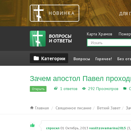
НОВИНКА
ДЛЯ 
Карта Храмов
Пожер
Вопросы
Горячее!
Без от
Зачем апостол Павел проход
1 ответов
292 Просмотров
О
Открыть
Главная
Священное писание
Ветхий Завет
За
спросил
01 Октябрь, 2013
vasiltzovamarina2015
(
3