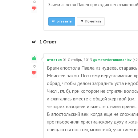
0
Зачем апостол Павел проходил ветхозаветны
ответить
Пометить
1 Ответ
ответил
01 Октябрь, 2013
gumerovieromonahiov
(
42
0
Враги апостола Павла из иудеев, стараясь
Моисеев закон. Поэтому иерусалимские х
обряд, чтобы делом заградить уста недоб
Числ., гл. 6), при котором не стригли вол
и сжигались вместе с общей жертвой (см.: 
четырех назореев и вместе с ними принес
В апостольский век, когда еще не сложил
противоречили христианскому духу и жизн
очищаются постом, молитвой, участием во 