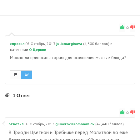
0
спросил
05 Октябрь, 2013
juliamarginova
(
4,300
баллов)
в
категории
О Церкви
Можно ли приносить в храм для освящения мясные блюда?
1 Ответ
0
ответил
05 Октябрь, 2013
gumerovieromonahiov
(
42,440
баллов)
В Триоди Цветной и Требнике перед Молитвой во еже