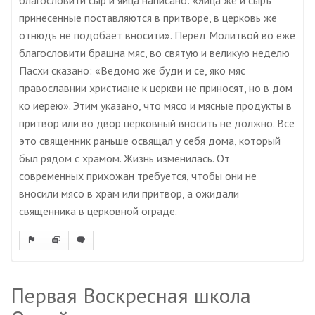
благословити сыр и яйца написано: «Яйца же и сыръ
принесенные поставляются в притворе, в церковь же
отнюдъ не подобает вносити». Перед Молитвой во еже
благословити брашна мяс, во святую и великую неделю
Пасхи сказано: «Ведомо же буди и се, яко мяс
православнии христиане к церкви не приносят, но в дом
ко иерею». Этим указано, что мясо и мясные продукты в
притвор или во двор церковный вносить не должно. Все
это священник раньше освящал у себя дома, который
был рядом с храмом. Жизнь изменилась. От
современных прихожан требуется, чтобы они не
вносили мясо в храм или притвор, а ожидали
священника в церковной ограде.
Первая Воскресная школа