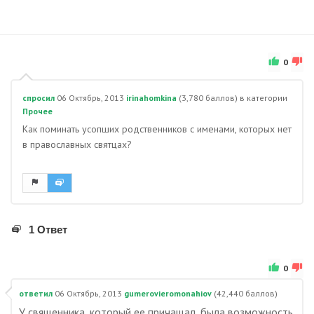
0
спросил
06 Октябрь, 2013
irinahomkina
(
3,780
баллов)
в категории
Прочее
Как поминать усопших родственников с именами, которых нет
в православных святцах?
1 Ответ
0
ответил
06 Октябрь, 2013
gumerovieromonahiov
(
42,440
баллов)
У священника, который ее причащал, была возможность