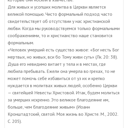
Для живых и усопших молитва в Церкви является
великой помощью. Чисто формальный подход часто
свидетельствует об отсутствии у нас христианской
любви. Когда мы руководствуемся только формальными
соображениями, то и христианство наше становится
формальным.
«Человек умерший есть существо живое: «Бог несть Бог
мертвых, но живых, вси бо Тому живи суть» (Лк. 20: 38).
Душа его невидимо витает у тела и в местах, где
любила пребывать. Ежели она умерла во грехах, то не
может помочь себе избавиться от уз их и крепко
нуждается в молитвах живых людей, особенно Церкви
— святейшей Невесты Христовой. Итак, будем молиться
за умерших искренно. Это великое благодеяние им,
больше, чем благодеяние живым» (Иоанн
Кронштадтский, святой. Моя жизнь во Христе. М., 2002.
С. 205).