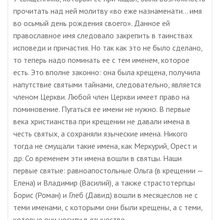
прочитать над ней молитву «во еже назнаменати… имя
во осьмый день рождения своего». Данное ей
православное имя следовало закрепить в таинствах
исповеди и причастия. Но так как это не было сделано,
то теперь надо поминать ее с тем именем, которое
есть. Это вполне законно: она была крещена, получила
напутствие святыми тайнами, следовательно, является
членом Церкви. Любой член Церкви имеет право на
поминовение. Пугаться ее имени не нужно. В первые
века христианства при крещении не давали имена в
честь святых, а сохраняли языческие имена. Никого
тогда не смущали такие имена, как Меркурий, Орест и
др. Со временем эти имена вошли в святцы. Наши
первые святые: равноапостольные Ольга (в крещении —
Елена) и Владимир (Василий), а также страстотерпцы
Борис (Роман) и Глеб (Давид) вошли в месяцеслов не с
теми именами, с которыми они были крещены, а с теми,
которые они носили в язычестве.