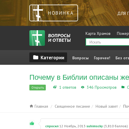
НОВИНКА
ДЛЯ 
Карта Храмов
Пожер
Вопросы
Горячее!
Без от
Почему в Библии описаны ж
1 ответов
346 Просмотров
О
Открыть
Главная
Священное писание
Новый завет
По
спросил
12 Ноябрь, 2013
suhimscky
(
3,810
баллов)