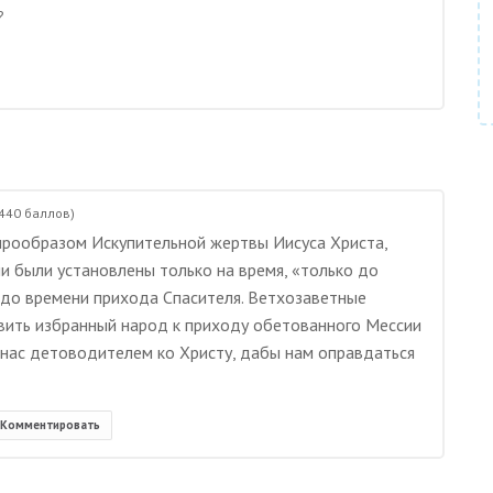
?
440
баллов)
рообразом Искупительной жертвы Иисуса Христа,
ни были установлены только на время, «только до
ть до времени прихода Спасителя. Ветхозаветные
ить избранный народ к приходу обетованного Мессии
 для нас детоводителем ко Христу, дабы нам оправдаться
Комментировать