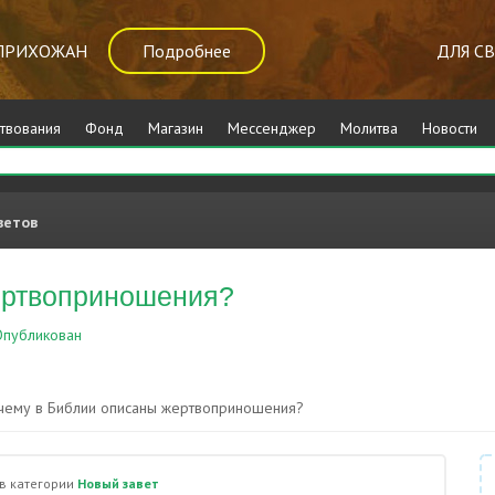
ПРИХОЖАН
Подробнее
ДЛЯ С
твования
Фонд
Магазин
Мессенджер
Молитва
Новости
ветов
ертвоприношения?
публикован
Новый завет
чему в Библии описаны жертвоприношения?
в категории
Новый завет