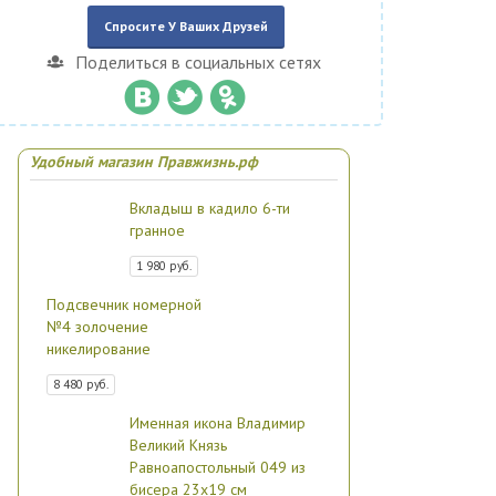
Спросите У Ваших Друзей
Поделиться в социальных сетях
Удобный магазин Правжизнь.рф
Вкладыш в кадило 6-ти
гранное
1 980 руб.
Подсвечник номерной
№4 золочение
никелирование
8 480 руб.
Именная икона Владимир
Великий Князь
Равноапостольный 049 из
бисера 23х19 см