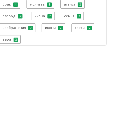
брак
молитва
атеист
4
3
2
развод
икона
семья
2
2
2
изображения
иконы
грехи
2
2
2
вера
2