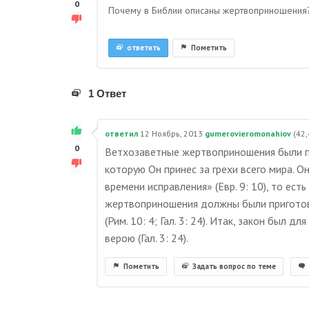
0
Почему в Библии описаны жертвоприношения
ответить
Пометить
1 Ответ
ответил
12 Ноябрь, 2013
gumerovieromonahiov
(
42,
0
Ветхозаветные жертвоприношения были п
которую Он принес за грехи всего мира. О
времени исправления» (Евр. 9: 10), то ес
жертвоприношения должны были приготов
(Рим. 10: 4; Гал. 3: 24). Итак, закон был
верою (Гал. 3: 24).
Пометить
Задать вопрос по теме