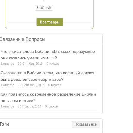
3 180 руб.
Все товары
Связанные Вопросы
Что значат слова Библии: «В глазах неразумных
они казались умершими…»?
1 ответов
20 Октябрь, 2013
0 голосов
Сказано ли в Библии о том, что военный должен
быть доволен своей зарплатой?
1 ответов
05 Сентябрь, 2013
0 голосов
Как появилось современное разделение Библии
на главы и стихи?
1 ответов
23 Ноябрь, 2013
0 голосов
Тэги
Показать все