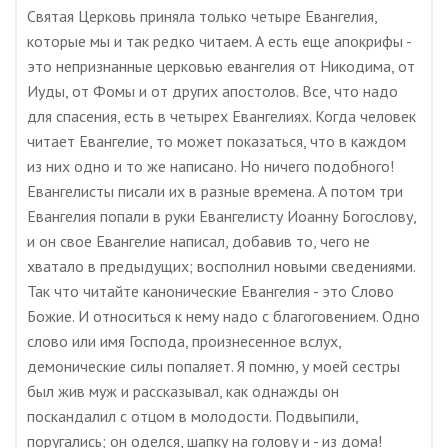
Святая Церковь приняла только четыре Евангелия,
которые мы и так редко читаем. А есть еще апокрифы -
это непризнанные церковью евангелия от Никодима, от
Иуды, от Фомы и от других апостолов. Все, что надо
для спасения, есть в четырех Евангелиях. Когда человек
читает Евангелие, то может показаться, что в каждом
из них одно и то же написано. Но ничего подобного!
Евангелисты писали их в разные времена. А потом три
Евангелия попали в руки Евангелисту Иоанну Богослову,
и он свое Евангелие написал, добавив то, чего не
хватало в предыдущих; восполнил новыми сведениями.
Так что читайте канонические Евангелия - это Слово
Божие. И относиться к нему надо с благоговением. Одно
слово или имя Господа, произнесенное вслух,
демонические силы попаляет. Я помню, у моей сестры
был жив муж и рассказывал, как однажды он
поскандалил с отцом в молодости. Подвыпили,
поругались; он оделся, шапку на голову и - из дома!