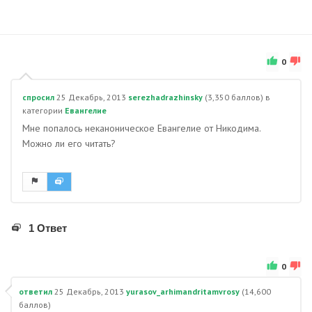
0
спросил
25 Декабрь, 2013
serezhadrazhinsky
(
3,350
баллов)
в
категории
Евангелие
Мне попалось неканоническое Евангелие от Никодима.
Можно ли его читать?
1 Ответ
0
ответил
25 Декабрь, 2013
yurasov_arhimandritamvrosy
(
14,600
баллов)