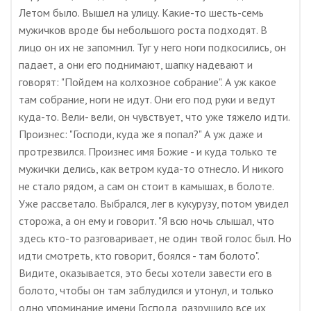
Летом было. Вышел на улицу. Какие-то шесть-семь
мужичков вроде бы небольшого роста подходят. В
лицо он их не запомнил. Туг у него ноги подкосились, он
падает, а они его поднимают, шапку надевают и
говорят: "Пойдем на колхозное собрание". А уж какое
там собрание, ноги не идут. Они его под руки и ведут
куда-то. Вели- вели, он чувствует, что уже тяжело идти.
Произнес: "Господи, куда же я попал?" А уж даже и
протрезвился. Произнес имя Божие - и куда только те
мужички делись, как ветром куда-то отнесло. И никого
не стало рядом, а сам он стоит в камышах, в болоте.
Уже рассветало. Выбрался, лег в кукурузу, потом увидел
сторожа, а он ему и говорит. "Я всю ночь слышал, что
здесь кто-то разговаривает, не один твой голос был. Но
идти смотреть, кто говорит, боялся - там болото".
Видите, оказывается, это бесы хотели завести его в
болото, чтобы он там заблудился и утонул, и только
одно упоминание имени Господа, разрушило все их