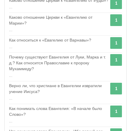
Каково отношение Церкви к «Евангелию от Иуды»?
1
...
Каково отношение Церкви к «Евангелию от
1
Марии»?
...
Как относиться к «Евагелию от Варнавы»?
1
...
Почему существуют Евангелия от Луки, Марка и т.
1
д.? Как относится Православие к пророку
Мухаммеду?
...
Верно ли, что христиане в Евангелии извратили
1
учение Иисуса?
...
Как понимать слова Евангелия: «В начале было
1
Слово»?
...