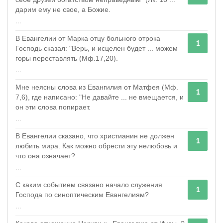
дарим ему не свое, а Божие.
...
В Евангелии от Марка отцу больного отрока
1
Господь сказал: "Верь, и исцелен будет ... можем
горы переставлять (Мф.17,20).
...
Мне неясны слова из Евангилия от Матфея (Мф.
1
7,6), где написано: "Не давайте ... не вмещается, и
он эти слова попирает.
...
В Евангелии сказано, что христианин не должен
1
любить мира. Как можно обрести эту нелюбовь и
что она означает?
...
С каким событием связано начало служения
1
Господа по синоптическим Евангелиям?
...