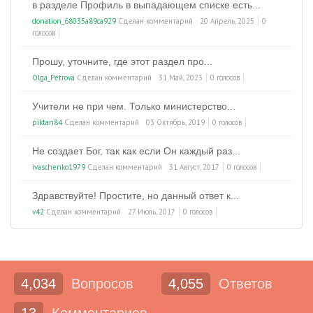
в разделе Профиль в выпадающем списке есть...
donation_68035a89ca929
Сделан комментарий
20 Апрель, 2025
0
голосов
Прошу, уточните, где этот раздел про...
Olga_Petrova
Сделан комментарий
31 Май, 2023
0 голосов
Учители не при чем. Только министерство...
piktan84
Сделан комментарий
03 Октябрь, 2019
0 голосов
Не создает Бог, так как если Он каждый раз...
ivaschenko1979
Сделан комментарий
31 Август, 2017
0 голосов
Здравствуйте! Простите, но данный ответ к...
v42
Сделан комментарий
27 Июль, 2017
0 голосов
4,034
Вопросов
4,055
Ответов