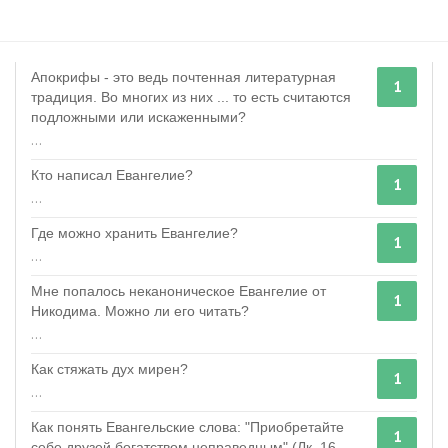
Апокрифы - это ведь почтенная литературная
1
традиция. Во многих из них ... то есть считаются
подложными или искаженными?
...
Кто написал Евангелие?
1
...
Где можно хранить Евангелие?
1
...
Мне попалось неканоническое Евангелие от
1
Никодима. Можно ли его читать?
...
Как стяжать дух мирен?
1
...
Как понять Евангельские слова: "Приобретайте
1
себе друзей богатством неправедным" (Лк. 16 ...