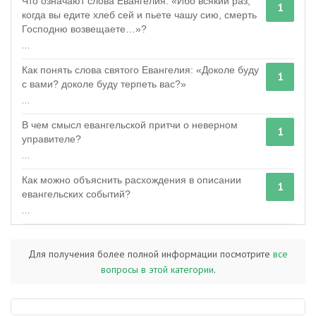
Что означают слова Евангелия: «Ибо всякий раз,
1
когда вы едите хлеб сей и пьете чашу сию, смерть
Господню возвещаете…»?
...
Как понять слова святого Евангелия: «Доколе буду
1
с вами? доколе буду терпеть вас?»
...
В чем смысл евангельской притчи о неверном
1
управителе?
...
Как можно объяснить расхождения в описании
1
евангельских событий?
...
Для получения более полной информации посмотрите
все
вопросы в этой категории
.