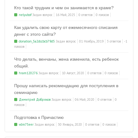
Кто такой трудник и чем он занимается в храме?
nelyubof
Задан вопрос
16 Май, 2025
0 ответов
0 голосов
Как удалить свою карту от ежемесячного списания
денег с этого сайта?
donation_5a2dccbcb79d5
Задан вопрос
01 Ноябрь, 2019
3 ответов
-1
голосов
Что делать, венчаны, жена изменила, есть ребенок
общий.
hram120276
Задан вопрос
10 Август, 2020
0 ответов
0 голосов
Прошу написать рекомендацию для поступления в
семинарию
Димитрий Добряков
Задан вопрос
06 Май, 2020
0 ответов
0
голосов
Подготовка к Причастию
vdm75eer
Задан вопрос
30 Январь, 2020
0 ответов
0 голосов