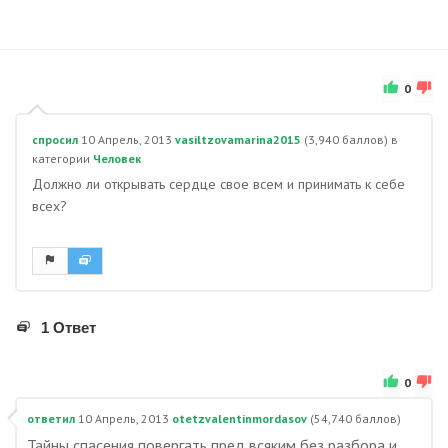
0
спросил
10 Апрель, 2013
vasiltzovamarina2015
(
3,940
баллов)
в
категории
Человек
Должно ли открывать сердце свое всем и принимать к себе
всех?
1 Ответ
0
ответил
10 Апрель, 2013
otetzvalentinmordasov
(
54,740
баллов)
Тайны спасения повергать пред всяким без разбора и