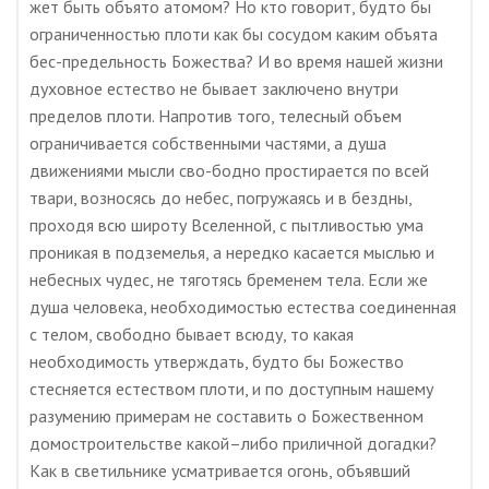
жет быть объято атомом? Но кто говорит, будто бы
ограниченностью плоти как бы сосудом каким объята
бес-предельность Божества? И во время нашей жизни
духовное естество не бывает заключено внутри
пределов плоти. Напротив того, телесный объем
ограничивается собственными частями, а душа
движениями мысли сво-бодно простирается по всей
твари, возносясь до небес, погружаясь и в бездны,
проходя всю широту Вселенной, с пытливостью ума
проникая в подземелья, а нередко касается мыслью и
небесных чудес, не тяготясь бременем тела. Если же
душа человека, необходимостью естества соединенная
с телом, свободно бывает всюду, то какая
необходимость утверждать, будто бы Божество
стесняется естеством плоти, и по доступным нашему
разумению примерам не составить о Божественном
домостроительстве какой–либо приличной догадки?
Как в светильнике усматривается огонь, объявший