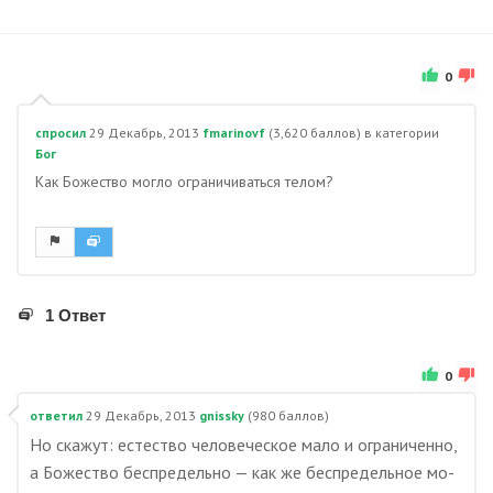
0
спросил
29 Декабрь, 2013
fmarinovf
(
3,620
баллов)
в категории
Бог
Как Божество могло ограничиваться телом?
1 Ответ
0
ответил
29 Декабрь, 2013
gnissky
(
980
баллов)
Но скажут: естество человеческое мало и ограниченно,
а Божество беспредельно — как же беспредельное мо-