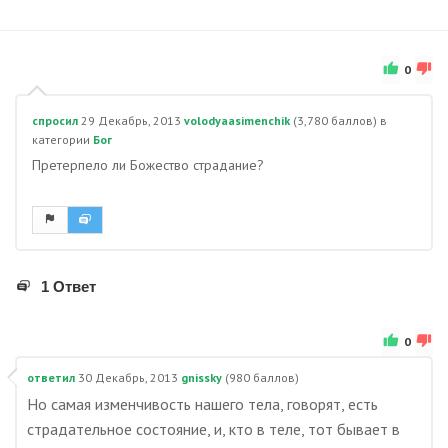
0
спросил
29 Декабрь, 2013
volodyaasimenchik
(
3,780
баллов)
в
категории
Бог
Пpетеpпело ли Божество страдание?
1 Ответ
0
ответил
30 Декабрь, 2013
gnissky
(
980
баллов)
Но самая изменчивость нашего тела, говорят, есть
страдательное состояние, и, кто в теле, тот бывает в