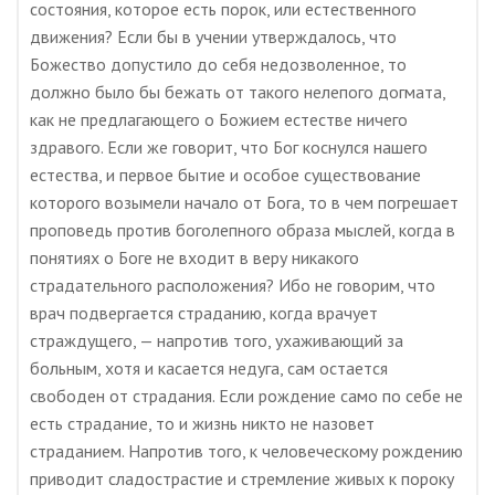
состояния, которое есть порок, или естественного
движения? Если бы в учении утверждалось, что
Божество допустило до себя недозволенное, то
должно было бы бежать от такого нелепого догмата,
как не предлагающего о Божием естестве ничего
здравого. Если же говорит, что Бог коснулся нашего
естества, и первое бытие и особое существование
которого возымели начало от Бога, то в чем погрешает
проповедь против боголепного образа мыслей, когда в
понятиях о Боге не входит в веру никакого
страдательного расположения? Ибо не говорим, что
врач подвергается страданию, когда врачует
страждущего, — напротив того, ухаживающий за
больным, хотя и касается недуга, сам остается
свободен от страдания. Если рождение само по себе не
есть страдание, то и жизнь никто не назовет
страданием. Напротив того, к человеческому рождению
приводит сладострастие и стремление живых к пороку