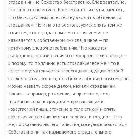
страда-нии, но Божество бесстрастно. Следовательно,
странно это понятие о Боге, если только утверждают,
что бес-страстный по естеству входит в общение со
страданием. Но и на это воспользуемся опять тем же
ответом, что страдательным состоянием иное
называется в собственном смысле, а иное — по
неточному словоупотребле-нию. Что касается
свободного произволения и от добродетели обращает
к пороку, то подлинно есть страдание; все же, что в
естестве усматривается переходным, идущим особой
последовательностью, то в более собствен-ном смысле
можно назвать скорее делом, нежели страданием.
Таковы, например, рождение, возрастание, под-
держание тела посредством притекающей и
извергаемой пищи, стечение в теле стихий и опять
разложение сложившегося и переход в сродное. Чего
же, по сказанию нашего таинства, коснулось Божество?
Собственно ли так называемого страдательного