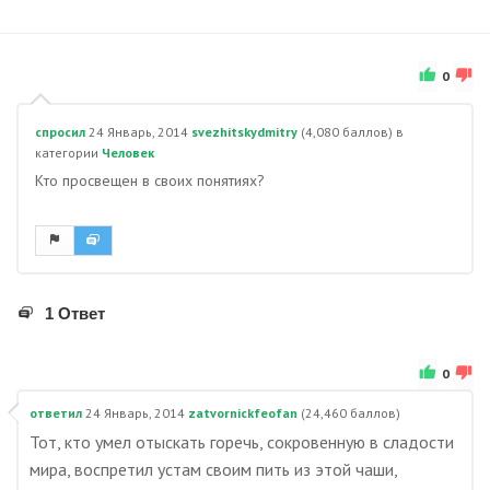
0
спросил
24 Январь, 2014
svezhitskydmitry
(
4,080
баллов)
в
категории
Человек
Кто просвещен в своих понятиях?
1 Ответ
0
ответил
24 Январь, 2014
zatvornickfeofan
(
24,460
баллов)
Тот, кто умел отыскать горечь, сокровенную в сладости
мира, воспретил устам своим пить из этой чаши,