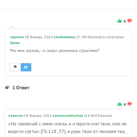
0
спросил
28 Январь, 2014
irinahomkina
(
3,780
баллов)
в категории
Грехи
Что мне делать,—я скоро увлекаюсь страстями?
1 Ответ
0
ответил
28 Январь, 2014
zatvornickfeofan
(
24,460
баллов)
«Не заключай с ними союза, и отврати очи твои, еже не
видети суеты» (Пс.118, 37), и руки твои от лихоимства,