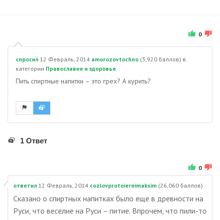
0
спросил
12 Февраль, 2014
amorozovtochno
(
3,920
баллов)
в
категории
Православие и здоровье
Пить спиртные напитки – это грех? А курить?
1 Ответ
0
ответил
12 Февраль, 2014
cozlovprotoiereimaksim
(
26,060
баллов)
Сказано о спиртных напитках было еще в древности на
Руси, что веселие на Руси – питие. Впрочем, что пили-то