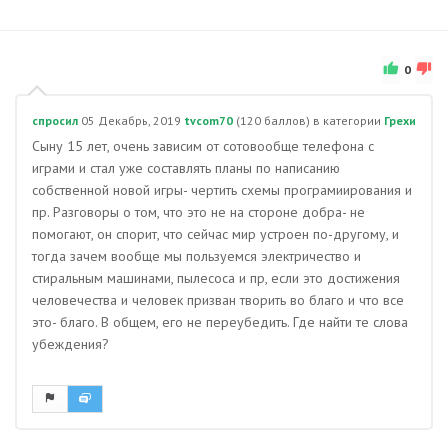
0
спросил
05 Декабрь, 2019
tvcom70
(
120
баллов)
в категории
Грехи
Сыну 15 лет, очень зависим от сотовообще телефона с
играми и стал уже составлять планы по написанию
собственной новой игры- чертить схемы програмиирования и
пр. Разговоры о том, что это не на стороне добра- не
помогают, он спорит, что сейчас мир устроен по-другому, и
тогда зачем вообще мы пользуемся электричество и
стиральным машинами, пылесоса и пр, если это достижения
человечества и человек призван творить во благо и что все
это- благо. В общем, его не переубедить. Где найти те слова
убеждения?