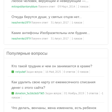
Любой человек, верующий и неверующий —...
mitropolitantonyblum
Получен ответ
09 Март, 2014
2 голосов
Откуда берутся души, у святых отцов нет...
ivaschenko1979
Получен ответ
31 Август, 2017
1 голосов
Какие антифоны Изобразительны или будние...
ivaschenko1979
Получен ответ
31 Август, 2017
1 голосов
Популярные вопросы
Кто такой трудник и чем он занимается в храме?
nelyubof
Задан вопрос
16 Май, 2025
0 ответов
0 голосов
Как удалить свою карту от ежемесячного списания
денег с этого сайта?
donation_5a2dccbcb79d5
Задан вопрос
01 Ноябрь, 2019
3 ответов
-1
голосов
Что делать, венчаны, жена изменила, есть ребенок