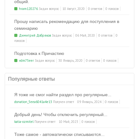
общий.
hram120276
Задан вопрос
10 Август, 2020
0 ответов
0 голосов
Прошу написать рекомендацию для поступления в
семинарию
Димитрий Добряков
Задан вопрос
06 Май, 2020
0 ответов
0
голосов
Подготовка к Причастию
vdm75eer
Задан вопрос
30 Январь, 2020
0 ответов
0 голосов
Популярные ответы
Я тоже не смог найти раздел про регулярные...
donation_5eea6041a4e13
Получен ответ
09 Январь, 2024
0 голосов
Добрый день! Чтобы отключить регулярный...
katia-ozmitel
Получен ответ
10 Май, 2023
0 голосов
Тоже самое - автоматически списываются...