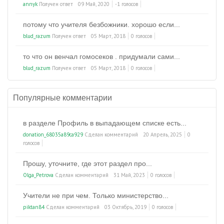
annyk
Получен ответ
09 Май, 2020
-1 голосов
потому что учителя безбожники. хорошо если...
blud_razum
Получен ответ
05 Март, 2018
0 голосов
то что он венчал гомосеков . придумали сами...
blud_razum
Получен ответ
05 Март, 2018
0 голосов
Популярные комментарии
в разделе Профиль в выпадающем списке есть...
donation_68035a89ca929
Сделан комментарий
20 Апрель, 2025
0
голосов
Прошу, уточните, где этот раздел про...
Olga_Petrova
Сделан комментарий
31 Май, 2023
0 голосов
Учители не при чем. Только министерство...
piktan84
Сделан комментарий
03 Октябрь, 2019
0 голосов