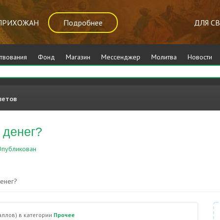
ПРИХОЖАН
Подробнее
ДЛЯ С
твования
Фонд
Магазин
Мессенджер
Молитва
Новости
ветов
 денег?
публикован
Прочее
денег?
ллов)
в категории
Прочее