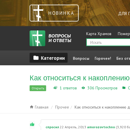
НОВИНКА
ДЛЯ 
Карта Храмов
Пожер
Вопросы
Горячее!
Без от
Как относиться к накоплению
1 ответов
306 Просмотров
О
Открыть
Главная
Прочее
Как относиться к накоплению 
спросил
22 Апрель, 2013
amorozovtochno
(
3,920
ба