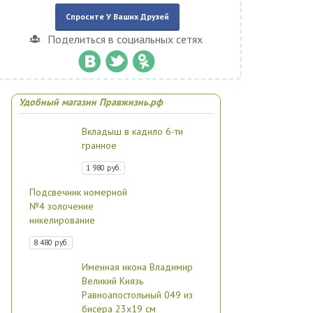
Спросите У Ваших Друзей
Поделиться в социальных сетях
Удобный магазин Правжизнь.рф
Вкладыш в кадило 6-ти
гранное
1 980 руб.
Подсвечник номерной
№4 золочение
никелирование
8 480 руб.
Именная икона Владимир
Великий Князь
Равноапостольный 049 из
бисера 23х19 см