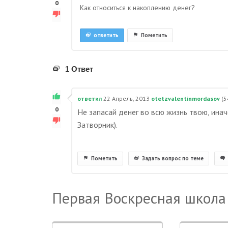
0
Как относиться к накоплению денег?
ответить
Пометить
1 Ответ
ответил
22 Апрель, 2013
otetzvalentinmordasov
(
5
0
Не запасай денег во всю жизнь твою, инач
Затворник).
Пометить
Задать вопрос по теме
Первая Воскресная школа