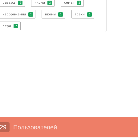
развод
икона
семья
2
2
2
изображения
иконы
грехи
2
2
2
вера
2
29
Пользователей