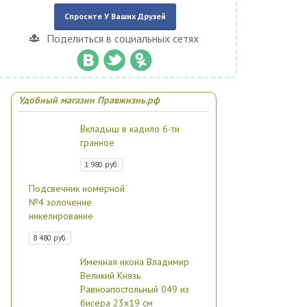
Спросите У Ваших Друзей
Поделиться в социальных сетях
Удобный магазин Правжизнь.рф
Вкладыш в кадило 6-ти
гранное
1 980 руб.
Подсвечник номерной
№4 золочение
никелирование
8 480 руб.
Именная икона Владимир
Великий Князь
Равноапостольный 049 из
бисера 23х19 см