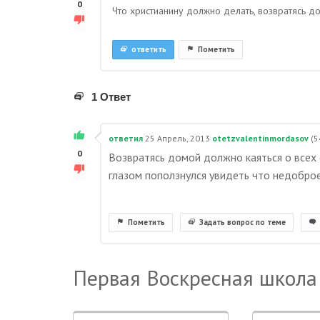
0
Что христианину должно делать, возвратясь д
ответить
Пометить
1 Ответ
ответил
25 Апрель, 2013
otetzvalentinmordasov
(
5
0
Возвратясь домой должно каяться о всех 
глазом поползнулся увидеть что недоброе
Пометить
Задать вопрос по теме
Первая Воскресная школа