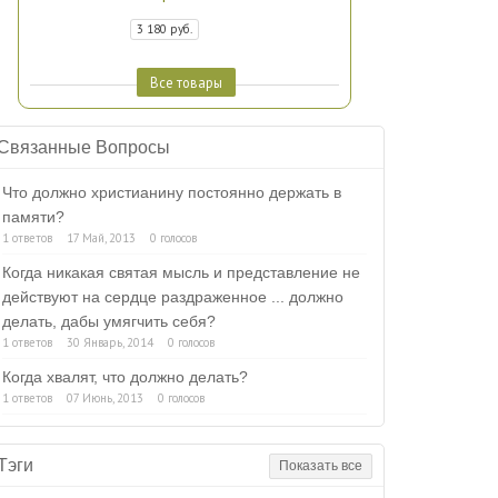
3 180 руб.
Все товары
Связанные Вопросы
Что должно христианину постоянно держать в
памяти?
1 ответов
17 Май, 2013
0 голосов
Когда никакая святая мысль и представление не
действуют на сердце раздраженное ... должно
делать, дабы умягчить себя?
1 ответов
30 Январь, 2014
0 голосов
Когда хвалят, что должно делать?
1 ответов
07 Июнь, 2013
0 голосов
Тэги
Показать все