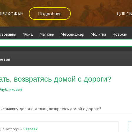
ПРИХОЖАН
Подробнее
ДЛЯ С
твования
Фонд
Магазин
Мессенджер
Молитва
Новости
ветов
ть, возвратясь домой с дороги?
публикован
Человек
ристианину должно делать, возвратясь домой с дороги?
)
в категории
Человек