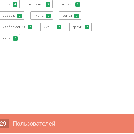
брак
молитва
атеист
4
3
2
развод
икона
семья
2
2
2
изображения
иконы
грехи
2
2
2
вера
2
29
Пользователей