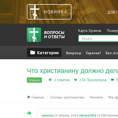
НОВИНКА
ДЛЯ 
Карта Храмов
Пожер
Вопросы
Горячее!
Без от
Что христианину должно дела
1 ответов
236 Просмотров
О
Открыть
Главная
Основы христианства
Человек
Что х
спросил
25 Апрель, 2013
silirina2016
(
3,900
баллов