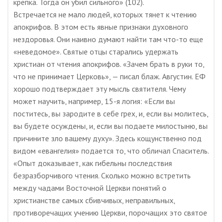
крепка. Тогда он убил сильного» (102).
Встречается не мало людей, которых тянет к чтению
апокрифов. В этом есть явные признаки духовного
нездоровья. Они наивно думают найти там что-то еще
«неведомое». Святые отцы старались удержать
христиан от чтения апокрифов. «Зачем брать в руки то,
что не принимает Церковь», — писал блаж. Августин. ЕФ
хорошо подтверждает эту мысль святителя. Чему
может научить, например, 15-я логия: «Если вы
поститесь, вы зародите в себе грех, и, если вы молитесь,
вы будете осуждены, и, если вы подаете милостыню, вы
причините зло вашему духу». Здесь кощунственно под
видом «евангелия» подается то, что обличал Спаситель.
«Опыт доказывает, как гибельны последствия
безразборчивого чтения. Сколько можно встретить
между чадами Восточной Церкви понятий о
христианстве самых сбивчивых, неправильных,
противоречащих учению Церкви, порочащих это святое