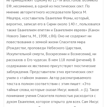
не принадлежит одному из 12-ти апостолов. Возникло
ЕФ, несомненно, в одной из гностических сект. По
мнению авторитетного исследователя Брюса М.
Мецгера, «составитель Евангелия Фомы, который,
вероятно, записал его в Сирии около 140 г., пользовался
также Евангелием египтян и Евангелием евреев» (Канон
Нового Завета, М., 1998, с.86). Оно не содержит ни
повествования о земной жизни Спасителя мира
(Рождестве, проповеди Небесного Царствия,
Искупительной смерти, Воскресении и Вознесении), ни
рассказов о Его чудесах. В нем 118 логий (речений). В
содержании их явственно присутствуют гностические
заблуждения. Представители этих еретических сект
учили о «тайном знании». Автор рассматриваемого
текста в полном соответствии с этим пишет: «Это
тайные слова, которые сказал Иисус живой…» (1). Такое
понимание учения Спасителя полностью расходится с
духом Евангелия, которое открыто для всех. Сам Иисус