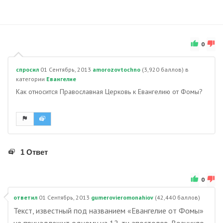
0
спросил
01 Сентябрь, 2013
amorozovtochno
(
3,920
баллов)
в
категории
Евангелие
Как относится Православная Церковь к Евангелию от Фомы?
1 Ответ
0
ответил
01 Сентябрь, 2013
gumerovieromonahiov
(
42,440
баллов)
Текст, известный под названием «Евангелие от Фомы»