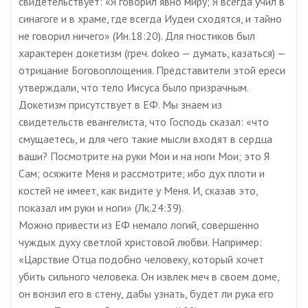
свидетельствует: «Я говорил явно миру; Я всегда учил в
синагоге и в храме, где всегда Иудеи сходятся, и тайно
не говорил ничего» (Ин.18:20). Для гностиков был
характерен докетизм (греч. dokeo — думать, казаться) —
отрицание Боговоплощения. Представители этой ереси
утверждали, что тело Иисуса было призрачным.
Докетизм присутствует в ЕФ. Мы знаем из
свидетельств евангелиста, что Господь сказал: «что
смущаетесь, и для чего такие мысли входят в сердца
ваши? Посмотрите на руки Мои и на ноги Мои; это Я
Сам; осяжите Меня и рассмотрите; ибо дух плоти и
костей не имеет, как видите у Меня. И, сказав это,
показал им руки и ноги» (Лк.24:39).
Можно привести из ЕФ немало логий, совершенно
чуждых духу светлой христовой любви. Например:
«Царствие Отца подобно человеку, который хочет
убить сильного человека. Он извлек меч в своем доме,
он вонзил его в стену, дабы узнать, будет ли рука его