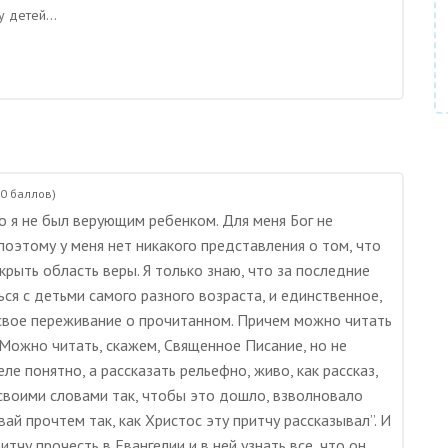
 детей...
00
баллов)
о я не был верующим ребенком. Для меня Бог не
поэтому у меня нет никакого представления о том, что
рыть область веры. Я только знаю, что за последние
ся с детьми самого разного возраста, и единственное,
свое переживание о прочитанном. Причем можно читать
 Можно читать, скажем, Священное Писание, но не
еле понятно, а рассказать рельефно, живо, как рассказ,
л своими словами так, чтобы это дошло, взволновало
ай прочтем так, как Христос эту притчу рассказывал”. И
тчу прочесть в Евангелии и в ней узнать все, что он