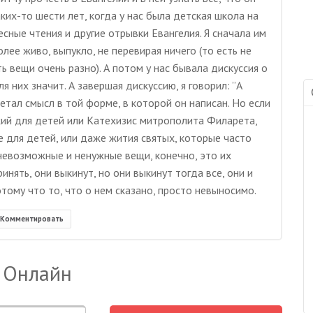
аких-то шести лет, когда у нас была детская школа на
есные чтения и другие отрывки Евангелия. Я сначала им
ее живо, выпукло, не перевирая ничего (то есть не
ть вещи очень разно). А потом у нас бывала дискуссия о
я них значит. А завершая дискуссию, я говорил: ”А
етал смысл в той форме, в которой он написан. Но если
жий для детей или Катехизис митрополита Филарета,
е для детей, или даже жития святых, которые часто
невозможные и ненужные вещи, конечно, это их
ринять, они выкинут, но они выкинут тогда все, они и
отому что то, что о нем сказано, просто невыносимо.
Комментировать
 Онлайн