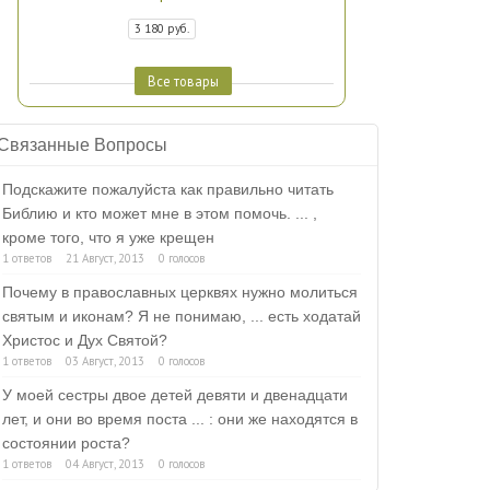
3 180 руб.
Все товары
Связанные Вопросы
Подскажите пожалуйста как правильно читать
Библию и кто может мне в этом помочь. ... ,
кроме того, что я уже крещен
1 ответов
21 Август, 2013
0 голосов
Почему в православных церквях нужно молиться
святым и иконам? Я не понимаю, ... есть ходатай
Христос и Дух Святой?
1 ответов
03 Август, 2013
0 голосов
У моей сестры двое детей девяти и двенадцати
лет, и они во время поста ... : они же находятся в
состоянии роста?
1 ответов
04 Август, 2013
0 голосов