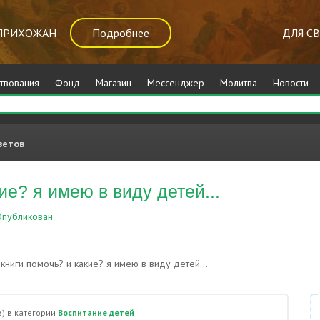
ПРИХОЖАН
Подробнее
ДЛЯ С
твования
Фонд
Магазин
Мессенджер
Молитва
Новости
ветов
ие? я имею в виду детей...
публикован
Воспитание детей
 книги помочь? и какие? я имею в виду детей...
)
в категории
Воспитание детей