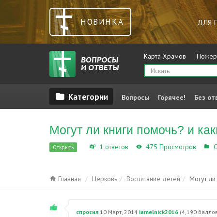
НОВИНКА
ДЛЯ 
Карта Храмов
Пожер
Вопросы
Горячее!
Без от
Могут ли книги помочь? и как
1 ответов
475 Просмотров
О
Открыть
Главная
Церковь
Воспитание детей
Могут ли
спросил
10 Март, 2014
iamelnick2016
(
4,190
баллов