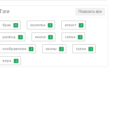
Тэги
Показать все
брак
молитва
атеист
4
3
2
развод
икона
семья
2
2
2
изображения
иконы
грехи
2
2
2
вера
2