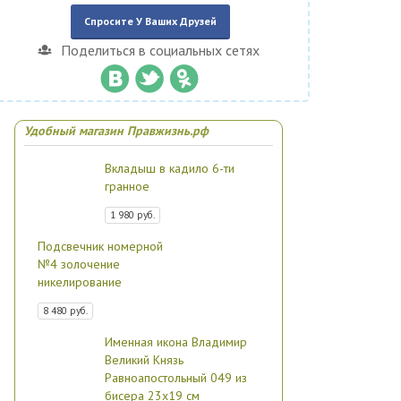
Спросите У Ваших Друзей
Поделиться в социальных сетях
Удобный магазин Правжизнь.рф
Вкладыш в кадило 6-ти
гранное
1 980 руб.
Подсвечник номерной
№4 золочение
никелирование
8 480 руб.
Именная икона Владимир
Великий Князь
Равноапостольный 049 из
бисера 23х19 см