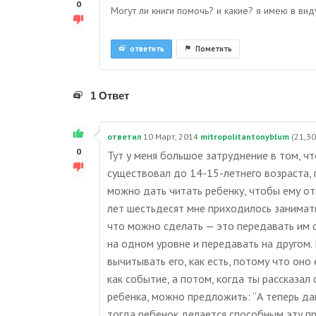
0
Могут ли книги помочь? и какие? я имею в виду
ответить
Пометить
1 Ответ
ответил
10 Март, 2014
mitropolitantonyblum
(
21,3
0
Тут у меня большое затруднение в том, чт
существовал до 14-15-летнего возраста, 
можно дать читать ребенку, чтобы ему отк
лет шестьдесят мне приходилось занимать
что можно сделать — это передавать им 
на одном уровне и передавать на другом.
вычитывать его, как есть, потому что оно 
как событие, а потом, когда ты рассказа
ребенка, можно предложить: “А теперь дав
тогда ребенок делается способным эту при