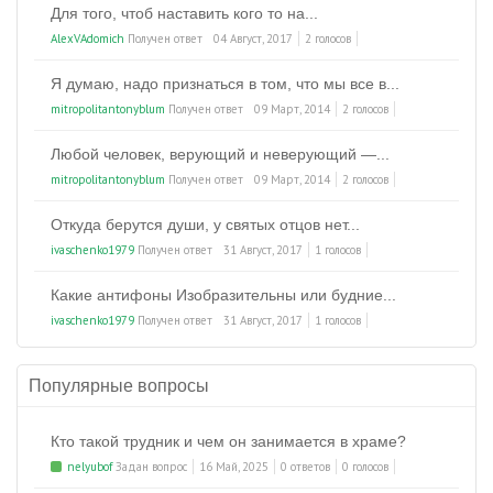
Для того, чтоб наставить кого то на...
AlexVAdomich
Получен ответ
04 Август, 2017
2 голосов
Я думаю, надо признаться в том, что мы все в...
mitropolitantonyblum
Получен ответ
09 Март, 2014
2 голосов
Любой человек, верующий и неверующий —...
mitropolitantonyblum
Получен ответ
09 Март, 2014
2 голосов
Откуда берутся души, у святых отцов нет...
ivaschenko1979
Получен ответ
31 Август, 2017
1 голосов
Какие антифоны Изобразительны или будние...
ivaschenko1979
Получен ответ
31 Август, 2017
1 голосов
Популярные вопросы
Кто такой трудник и чем он занимается в храме?
nelyubof
Задан вопрос
16 Май, 2025
0 ответов
0 голосов