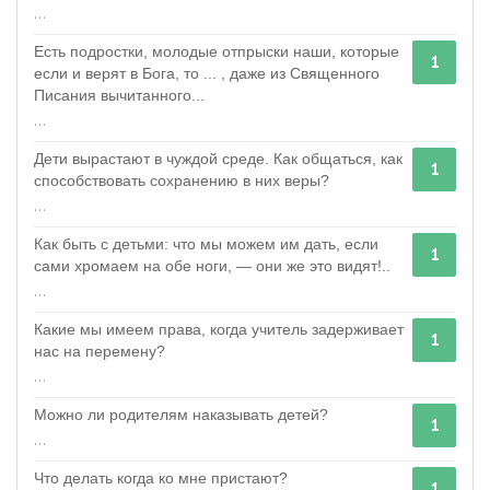
...
Есть подростки, молодые отпрыски наши, которые
1
если и верят в Бога, то ... , даже из Священного
Писания вычитанного...
...
Дети вырастают в чуждой среде. Как общаться, как
1
способствовать сохранению в них веры?
...
Как быть с детьми: что мы можем им дать, если
1
сами хромаем на обе ноги, — они же это видят!..
...
Какие мы имеем права, когда учитель задерживает
1
нас на перемену?
...
Можно ли родителям наказывать детей?
1
...
Что делать когда ко мне пристают?
1