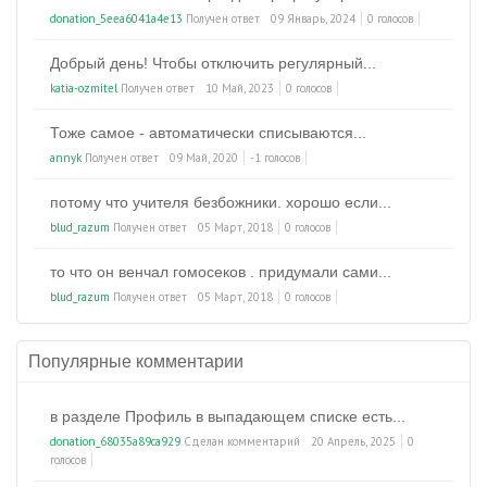
donation_5eea6041a4e13
Получен ответ
09 Январь, 2024
0 голосов
Добрый день! Чтобы отключить регулярный...
katia-ozmitel
Получен ответ
10 Май, 2023
0 голосов
Тоже самое - автоматически списываются...
annyk
Получен ответ
09 Май, 2020
-1 голосов
потому что учителя безбожники. хорошо если...
blud_razum
Получен ответ
05 Март, 2018
0 голосов
то что он венчал гомосеков . придумали сами...
blud_razum
Получен ответ
05 Март, 2018
0 голосов
Популярные комментарии
в разделе Профиль в выпадающем списке есть...
donation_68035a89ca929
Сделан комментарий
20 Апрель, 2025
0
голосов