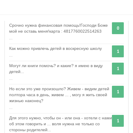
Срочно нужна финансовая помощь!Господи Боже
0
мой не оставь меня!карта : 4817760022514263
...
Как можно привлечь детей в воскресную школу
1
...
Могут ли книги помочь? и какие? я имею в виду
1
детей...
...
Но если это уже произошло? Живем - видим детей
1
полтора часа в день, живем ... , могу я жить своей
жизнью наконец?
...
Для этого нужно, чтобы он - или она - хотели с нами
1
об этом говорить и ... воля нужна не только со
стороны родителей...