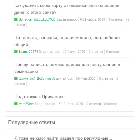
Как удалить свою карту от ежемесячного списания
денег с этого сайта?
donation_5a2dccbcb79d5
Задан вопрос
01 Ноябрь, 2019
3 ответов
-1
голосов
Что делать, венчаны, жена изменила, есть ребенок
общий.
hram120276
Задан вопрос
10 Август, 2020
0 ответов
0 голосов
Прошу написать рекомендацию для поступления в
семинарию
Димитрий Добряков
Задан вопрос
06 Май, 2020
0 ответов
0
голосов
Подготовка к Причастию
vdm75eer
Задан вопрос
30 Январь, 2020
0 ответов
0 голосов
Популярные ответы
Я тоже не смог найти раздел про регулярные...