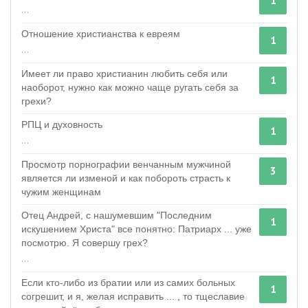
1
...
Отношение христианства к евреям
1
...
Имеет ли право христианин любить себя или
1
наоборот, нужно как можно чаще ругать себя за
грехи?
РПЦ и духовность
1
...
Просмотр порнографии венчанным мужчиной
3
является ли изменой и как побороть страсть к
чужим женщинам
Отец Андрей, с нашумевшим "Последним
1
искушением Христа" все понятно: Патриарх ... уже
посмотрю. Я совершу грех?
...
Если кто-либо из братии или из самих больных
1
согрешит, и я, желая исправить ... , то тщеславие