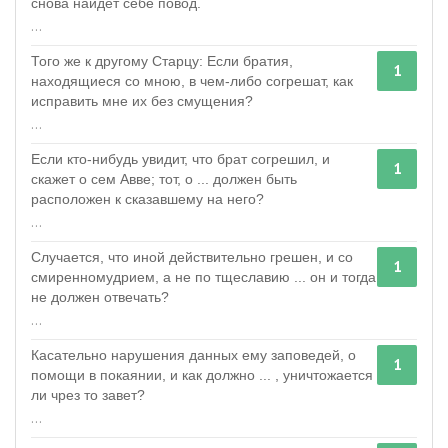
снова найдёт себе повод.
...
Того же к другому Старцу: Если братия,
1
находящиеся со мною, в чем-либо согрешат, как
исправить мне их без смущения?
...
Если кто-нибудь увидит, что брат согрешил, и
1
скажет о сем Авве; тот, о ... должен быть
расположен к сказавшему на него?
...
Случается, что иной действительно грешен, и со
1
смиренномудрием, а не по тщеславию ... он и тогда
не должен отвечать?
...
Касательно нарушения данных ему заповедей, о
1
помощи в покаянии, и как должно ... , уничтожается
ли чрез то завет?
...