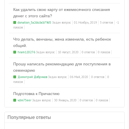
Как удалить свою карту от ежемесячного списания
денег с этого сайта?
donation_5a2dccbcb79d5
Задан вопрос
01 Ноябрь, 2019
3 ответов
-1
голосов
Что делать, венчаны, жена изменила, есть ребенок
общий.
hram120276
Задан вопрос
10 Август, 2020
0 ответов
0 голосов
Прошу написать рекомендацию для поступления в
семинарию
Димитрий Добряков
Задан вопрос
06 Май, 2020
0 ответов
0
голосов
Подготовка к Причастию
vdm75eer
Задан вопрос
30 Январь, 2020
0 ответов
0 голосов
Популярные ответы