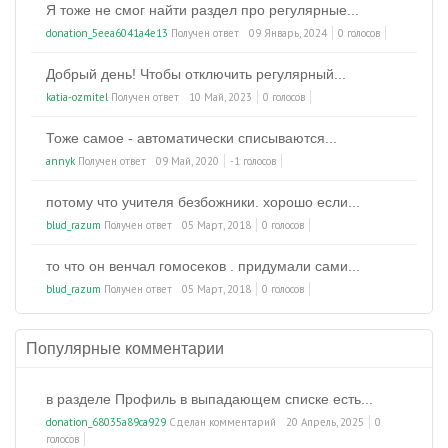
Я тоже не смог найти раздел про регулярные...
donation_5eea6041a4e13
Получен ответ
09 Январь, 2024
0 голосов
Добрый день! Чтобы отключить регулярный...
katia-ozmitel
Получен ответ
10 Май, 2023
0 голосов
Тоже самое - автоматически списываются...
annyk
Получен ответ
09 Май, 2020
-1 голосов
потому что учителя безбожники. хорошо если...
blud_razum
Получен ответ
05 Март, 2018
0 голосов
то что он венчал гомосеков . придумали сами...
blud_razum
Получен ответ
05 Март, 2018
0 голосов
Популярные комментарии
в разделе Профиль в выпадающем списке есть...
donation_68035a89ca929
Сделан комментарий
20 Апрель, 2025
0
голосов