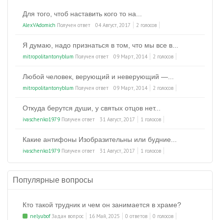
Для того, чтоб наставить кого то на...
AlexVAdomich
Получен ответ
04 Август, 2017
2 голосов
Я думаю, надо признаться в том, что мы все в...
mitropolitantonyblum
Получен ответ
09 Март, 2014
2 голосов
Любой человек, верующий и неверующий —...
mitropolitantonyblum
Получен ответ
09 Март, 2014
2 голосов
Откуда берутся души, у святых отцов нет...
ivaschenko1979
Получен ответ
31 Август, 2017
1 голосов
Какие антифоны Изобразительны или будние...
ivaschenko1979
Получен ответ
31 Август, 2017
1 голосов
Популярные вопросы
Кто такой трудник и чем он занимается в храме?
nelyubof
Задан вопрос
16 Май, 2025
0 ответов
0 голосов