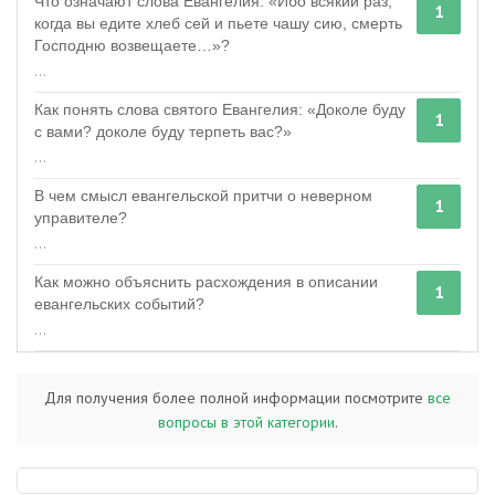
Что означают слова Евангелия: «Ибо всякий раз,
1
когда вы едите хлеб сей и пьете чашу сию, смерть
Господню возвещаете…»?
...
Как понять слова святого Евангелия: «Доколе буду
1
с вами? доколе буду терпеть вас?»
...
В чем смысл евангельской притчи о неверном
1
управителе?
...
Как можно объяснить расхождения в описании
1
евангельских событий?
...
Для получения более полной информации посмотрите
все
вопросы в этой категории
.