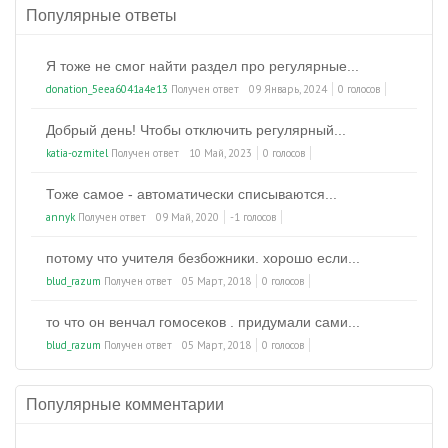
Популярные ответы
Я тоже не смог найти раздел про регулярные...
donation_5eea6041a4e13
Получен ответ
09 Январь, 2024
0 голосов
Добрый день! Чтобы отключить регулярный...
katia-ozmitel
Получен ответ
10 Май, 2023
0 голосов
Тоже самое - автоматически списываются...
annyk
Получен ответ
09 Май, 2020
-1 голосов
потому что учителя безбожники. хорошо если...
blud_razum
Получен ответ
05 Март, 2018
0 голосов
то что он венчал гомосеков . придумали сами...
blud_razum
Получен ответ
05 Март, 2018
0 голосов
Популярные комментарии