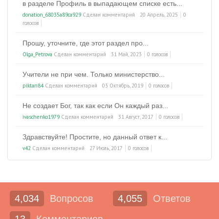
в разделе Профиль в выпадающем списке есть...
donation_68035a89ca929
Сделан комментарий
20 Апрель, 2025
0
голосов
Прошу, уточните, где этот раздел про...
Olga_Petrova
Сделан комментарий
31 Май, 2023
0 голосов
Учители не при чем. Только министерство...
piktan84
Сделан комментарий
03 Октябрь, 2019
0 голосов
Не создает Бог, так как если Он каждый раз...
ivaschenko1979
Сделан комментарий
31 Август, 2017
0 голосов
Здравствуйте! Простите, но данный ответ к...
v42
Сделан комментарий
27 Июль, 2017
0 голосов
4,034
Вопросов
4,055
Ответов