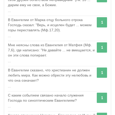
дарим ему не свое, а Божие.
...
В Евангелии от Марка отцу больного отрока
1
Господь сказал: "Верь, и исцелен будет ... можем
горы переставлять (Мф.17,20).
...
Мне неясны слова из Евангилия от Матфея (Мф.
1
7,6), где написано: "Не давайте ... не вмещается, и
он эти слова попирает.
...
В Евангелии сказано, что христианин не должен
1
любить мира. Как можно обрести эту нелюбовь и
что она означает?
...
С каким событием связано начало служения
1
Господа по синоптическим Евангелиям?
...