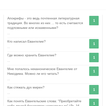
Апокрифы - это ведь почтенная литературная
1
традиция. Во многих из них ... то есть считаются
подложными или искаженными?
...
Кто написал Евангелие?
1
...
Где можно хранить Евангелие?
1
...
Мне попалось неканоническое Евангелие от
1
Никодима. Можно ли его читать?
...
Как стяжать дух мирен?
1
...
Как понять Евангельские слова: "Приобретайте
1
себе друзей богатством неправедным" (Лк. 16 ...