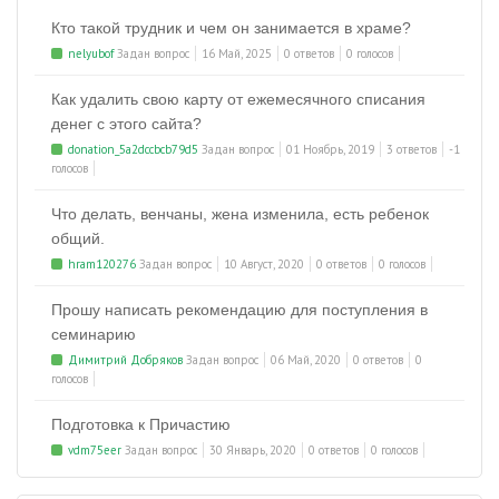
Кто такой трудник и чем он занимается в храме?
nelyubof
Задан вопрос
16 Май, 2025
0 ответов
0 голосов
Как удалить свою карту от ежемесячного списания
денег с этого сайта?
donation_5a2dccbcb79d5
Задан вопрос
01 Ноябрь, 2019
3 ответов
-1
голосов
Что делать, венчаны, жена изменила, есть ребенок
общий.
hram120276
Задан вопрос
10 Август, 2020
0 ответов
0 голосов
Прошу написать рекомендацию для поступления в
семинарию
Димитрий Добряков
Задан вопрос
06 Май, 2020
0 ответов
0
голосов
Подготовка к Причастию
vdm75eer
Задан вопрос
30 Январь, 2020
0 ответов
0 голосов