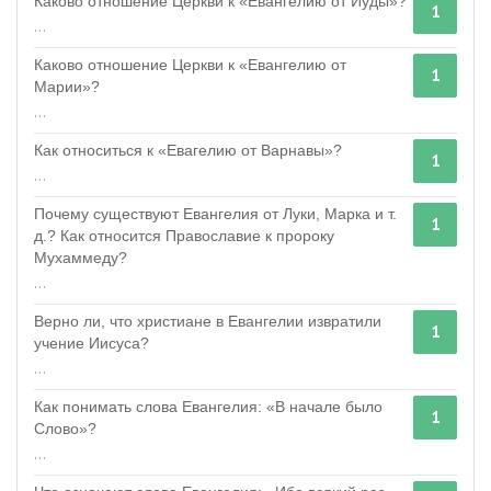
Каково отношение Церкви к «Евангелию от Иуды»?
1
...
Каково отношение Церкви к «Евангелию от
1
Марии»?
...
Как относиться к «Евагелию от Варнавы»?
1
...
Почему существуют Евангелия от Луки, Марка и т.
1
д.? Как относится Православие к пророку
Мухаммеду?
...
Верно ли, что христиане в Евангелии извратили
1
учение Иисуса?
...
Как понимать слова Евангелия: «В начале было
1
Слово»?
...