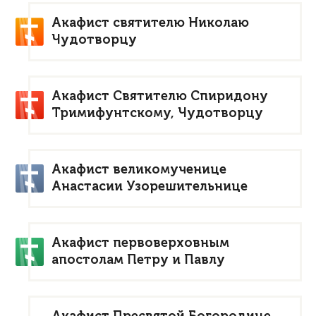
Акафист святителю Николаю
Чудотворцу
Акафист Святителю Спиридону
Тримифунтскому, Чудотворцу
Акафист великомученице
Анастасии Узорешительнице
Акафист первоверховным
апостолам Петру и Павлу