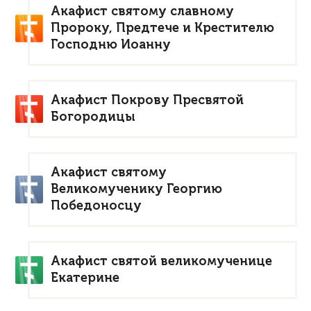
Акафист святому славному
Пророку, Предтече и Крестителю
Господню Иоанну
Акафист Покрову Пресвятой
Богородицы
Акафист святому
Великомученику Георгию
Победоносцу
Акафист святой великомученице
Екатерине