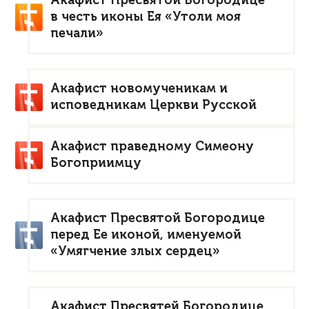
Акафист Пресвятой Богородице
в честь иконы Ея «Утоли моя
печали»
Акафист новомученикам и
исповедникам Церкви Русской
Акафист праведному Симеону
Богоприимцу
Акафист Пресвятой Богородице
перед Ее иконой, именуемой
«Умягчение злых сердец»
Акафист Пресвятей Богородице