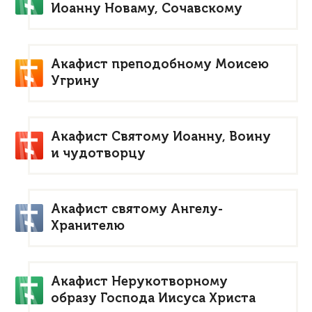
Иоанну Новаму, Сочавскому
Акафист преподобному Моисею
Угрину
Акафист Святому Иоанну, Воину
и чудотворцу
Акафист святому Ангелу-
Хранителю
Акафист Нерукотворному
образу Господа Иисуса Христа