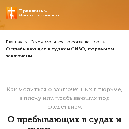
Правжизнь
Молитва по соглашению
Главная
О чем молятся по соглашению
О пребывающих в судах и СИЗО, тю­ремном
заключени...
Как молиться о заключенных в тюрьме,
в плену или пребывающих под
следствием
О пребывающих в судах и